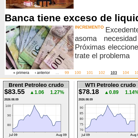
Banca tiene exceso de liqui
INCREMENTO
Exceden
asoma necesidad 
Próximas eleccione
trate el problema
Páginas
« primera
‹ anterior
…
99
100
101
102
103
104
1
Brent Petroleo crudo
WTI Petroleo crudo
$83.55
$78.18
▲1.06
1.27%
▲0.89
1.14
2026.08.09
2026.08.09