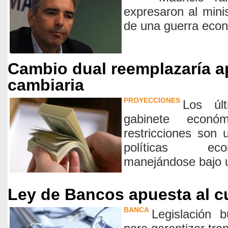
expresaron al mini
de una guerra econ
Cambio dual reemplazaría a
cambiaria
PROYECCIONES
Los úl
gabinete econ
restricciones son 
políticas ec
manejándose bajo un
Ley de Bancos apuesta al c
BANCA
Legislación b