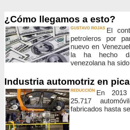
¿Cómo llegamos a esto?
GUSTAVO ROJAS
El cont
petroleros por p
nuevo en Venezuel
la ha hecho d
venezolana ha sido
Industria automotriz en pic
REDUCCIÓN
En 2013
25.717 automóv
fabricados hasta s