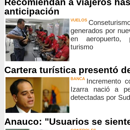
Recomiendan a viajeros has
anticipación
VUELOS
Conseturism
generados por nuev
en aeropuerto, p
turismo
Cartera turística presentó 
BANCA
Incremento c
Izarra nació a pe
detectadas por Su
Anauco: "Usuarios se siente