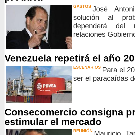
GASTOS
José Anton
solución al pro
dependerá del 
relaciones Gobier
Venezuela repetirá el año 2
ESCENARIOS
Para el 20
ser el paracaídas 
Consecomercio consigna pr
estimular el mercado
REUNIÓN
Mauricio Ta