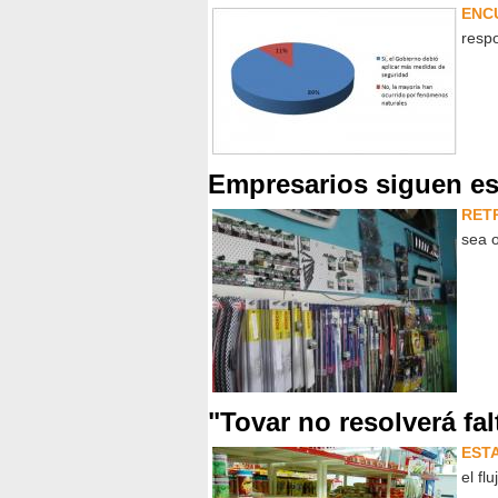
ENC
respo
Empresarios siguen es
RET
sea 
"Tovar no resolverá fal
EST
el fl