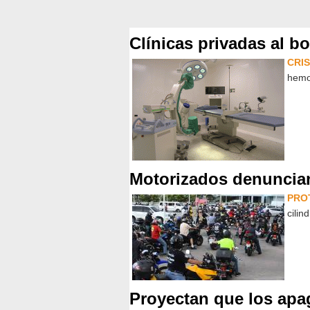
Clínicas privadas al bo
CRIS
hemod
Motorizados denuncian
PRO
cilin
Proyectan que los apa