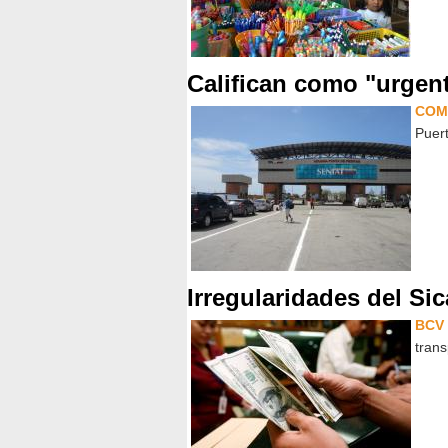
Califican como "urgent
COM
Puert
Irregularidades del S
BCV
trans