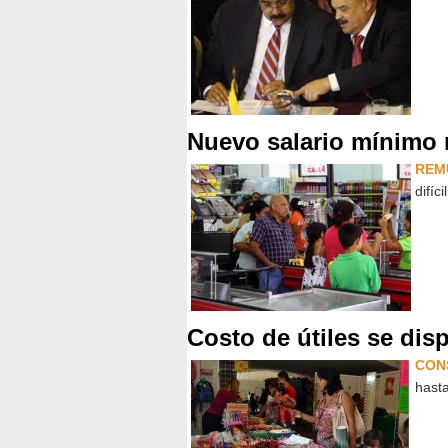
Nuevo salario mínimo
REM
difíc
Costo de útiles se disp
CON
hasta