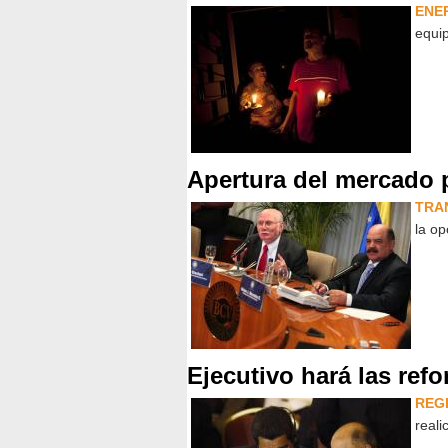
ENE
equip
Apertura del mercado 
TRA
la op
Ejecutivo hará las refo
REG
reali