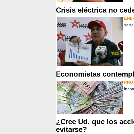
Crisis eléctrica no ce
ENE
sería
Economistas contempl
PRO
incom
¿Cree Ud. que los acci
evitarse?