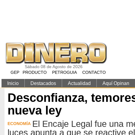
Pasar al contenido principal
Sábado 08 de Agosto de 2026
GEP
PRODUCTO
PETROGUIA
CONTACTO
Inicio
Destacados
Actualidad
Aquí Opinan
Desconfianza, temores
nueva ley
El Encaje Legal fue una m
ECONOMÍA
luces apunta a que se reactive el 