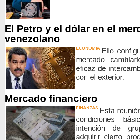
El Petro y el dólar en el me
venezolano
ECONOMÍA
Ello config
mercado cambiario
eficaz de intercamb
con el exterior.
Mercado financiero
FINANZAS
Esta reunió
condiciones bá
intención de gr
adquirir cierto pr