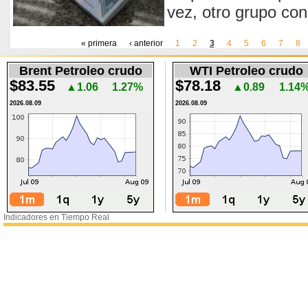
vez, otro grupo con
« primera
‹ anterior
1
2
3
4
5
6
7
8
Páginas
Brent Petroleo crudo
WTI Petroleo crudo
$83.55
$78.18
▲1.06
1.27%
▲0.89
1.14
2026.08.09
2026.08.09
Indicadores en Tiempo Real