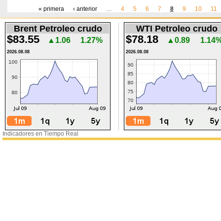
« primera
‹ anterior
…
4
5
6
7
8
9
10
11
Páginas
Brent Petroleo crudo
WTI Petroleo crudo
$83.55
$78.18
▲1.06
1.27%
▲0.89
1.14
2026.08.08
2026.08.08
Indicadores en Tiempo Real