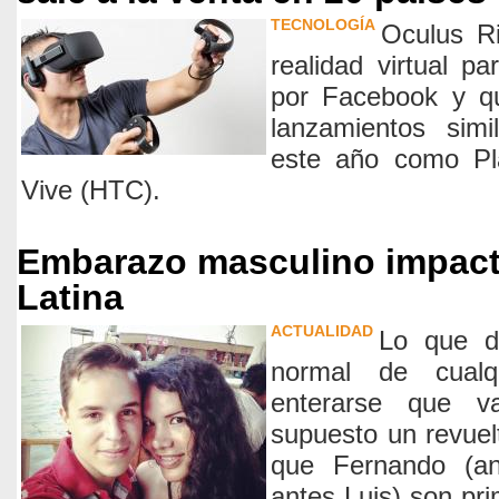
TECNOLOGÍA
Oculus Ri
realidad virtual p
por Facebook y qu
lanzamientos sim
este año como Pl
Vive (HTC).
Embarazo masculino impact
Latina
ACTUALIDAD
Lo que d
normal de cualq
enterarse que 
supuesto un revuel
que Fernando (an
antes Luis) son pr