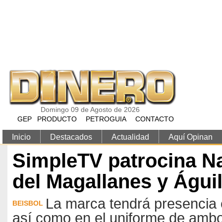
Pasar al contenido principal
Domingo 09 de Agosto de 2026
GEP
PRODUCTO
PETROGUIA
CONTACTO
Inicio
Destacados
Actualidad
Aquí Opinan
SimpleTV patrocina N
del Magallanes y Águil
La marca tendrá presencia 
BEISBOL
así como en el uniforme de ambo