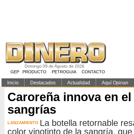
Pasar al contenido principal
Domingo 09 de Agosto de 2026
GEP
PRODUCTO
PETROGUIA
CONTACTO
Inicio
Destacados
Actualidad
Aquí Opinan
Caroreña innova en e
sangrías
La botella retornable resal
LANZAMIENTO
color vinotinto de la sangría, qu