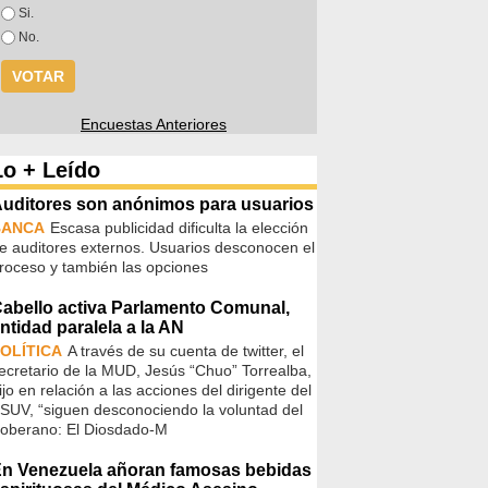
Opciones
Si.
No.
Encuestas Anteriores
Lo + Leído
uditores son anónimos para usuarios
BANCA
Escasa publicidad dificulta la elección
e auditores externos. Usuarios desconocen el
roceso y también las opciones
abello activa Parlamento Comunal,
ntidad paralela a la AN
OLÍTICA
A través de su cuenta de twitter, el
ecretario de la MUD, Jesús “Chuo” Torrealba,
ijo en relación a las acciones del dirigente del
SUV, “siguen desconociendo la voluntad del
oberano: El Diosdado-M
n Venezuela añoran famosas bebidas