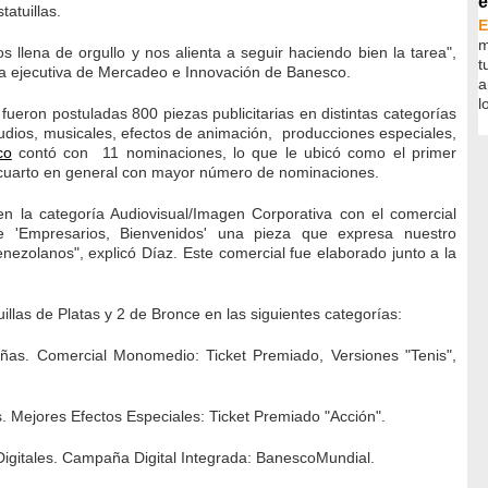
e
atuillas.
m
s llena de orgullo y nos alienta a seguir haciendo bien la tarea",
t
ta ejecutiva de Mercadeo e Innovación de Banesco.
a
l
fueron postuladas 800 piezas publicitarias en distintas categorías
udios, musicales, efectos de animación, producciones especiales,
co
contó con 11 nominaciones, lo que le ubicó como el primer
 cuarto en general con mayor número de nominaciones.
 en la categoría Audiovisual/Imagen Corporativa con el comercial
 'Empresarios, Bienvenidos' una pieza que expresa nuestro
zolanos", explicó Díaz. Este comercial fue elaborado junto a la
illas de Platas y 2 de Bronce en las siguientes categorías:
añas. Comercial Monomedio: Ticket Premiado, Versiones "Tenis",
s. Mejores Efectos Especiales: Ticket Premiado "Acción".
 Digitales. Campaña Digital Integrada: BanescoMundial.