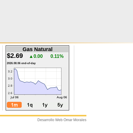
Gas Natural
$2.69
▲0.00
0.11%
2026.08.06 end-of-day
Desarrollo Web Omar Morales