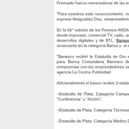
Premiado fueron merecedoras de las est
"Para nosotros este reconocimiento, no
expresó Maigualida Díaz, vicepresiden
​En la 56° edición de los Premios ANDA 
desde impresas, comercial TV, radio, a
desarrollos digitales y de BTL.
Banes
anunciante en la categoría Banca y el
"Banesco recibió la Estatuilla de Oro
para Banca Comunitaria Banesco de
compromiso con los emprendedores vene
agencia La Cocina Publicidad.
Adicionalmente el banco recibió 3 estatu
–Estatuilla de Plata. Categoría Camp
"Conferencia" y "Acción".
–Estatuilla de Plata. Categoría Técnica
–Estatuilla de Plata. Categoría Medios