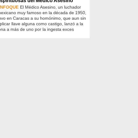
spirituosas del Médico Asesino
ENFOQUE
El Médico Asesino, un luchador
exicano muy famoso en la década de 1950,
uvo en Caracas a su homónimo, que aun sin
plicar llave alguna como castigo, lanzó a la
ona a más de uno por la ingesta exces