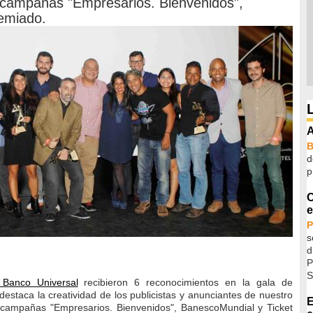
s campañas "Empresarios. Bienvenidos",
emiado.
A
d
p
C
e
P
s
d
P
S
Banco Universal
recibieron 6 reconocimientos en la gala de
destaca la creatividad de los publicistas y anunciantes de nuestro
E
s campañas "Empresarios. Bienvenidos", BanescoMundial y Ticket