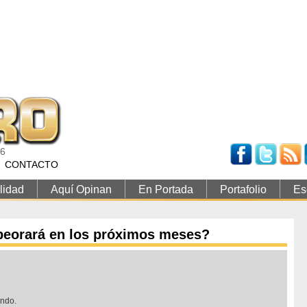
26
CONTACTO
lidad
Aquí Opinan
En Portada
Portafolio
Es
mpeorará en los próximos meses?
undo.