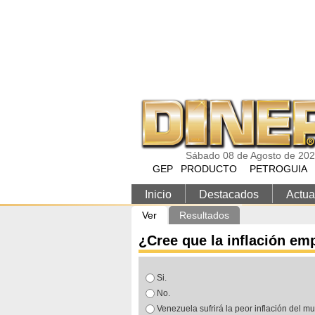
Pasar al contenido principal
Sábado 08 de Agosto de 20
GEP
PRODUCTO
PETROGUIA
Inicio
Destacados
Actua
Solapas principales
Ver
(solapa activa)
Resultados
¿Cree que la inflación e
Opciones
Si.
No.
Venezuela sufrirá la peor inflación del m