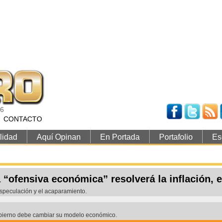
26
CONTACTO
lidad
Aquí Opinan
En Portada
Portafolio
Es
 “ofensiva económica” resolverá la inflación, 
especulación y el acaparamiento.
 Gobierno debe cambiar su modelo económico.