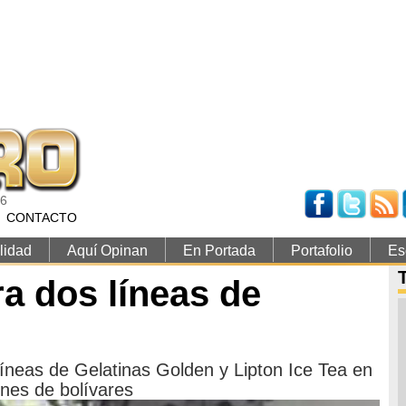
26
CONTACTO
lidad
Aquí Opinan
En Portada
Portafolio
Es
a dos líneas de
líneas de Gelatinas Golden y Lipton Ice Tea en
ones de bolívares