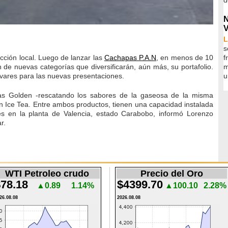
N
V
L
s
cción local. Luego de lanzar las
Cachapas P.A.N
, en menos de 10
f
 de nuevas categorías que diversificarán, aún más, su portafolio.
m
ívares para las nuevas presentaciones.
u
nas Golden -rescatando los sabores de la gaseosa de la misma
n Ice Tea. Entre ambos productos, tienen una capacidad instalada
es en la planta de Valencia, estado Carabobo, informó Lorenzo
r.
WTI Petroleo crudo
Precio del Oro
78.18
$4399.70
▲0.89
1.14%
▲100.10
2.28%
26.08.08
2026.08.08