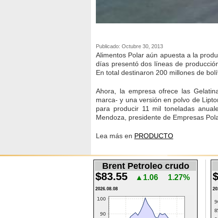
Publicado: Octubre 30, 2013
Alimentos Polar aún apuesta a la produ
días presentó dos líneas de producción
En total destinaron 200 millones de bol
Ahora, la empresa ofrece las Gelati
marca- y una versión en polvo de Lipto
para producir 11 mil toneladas anual
Mendoza, presidente de Empresas Pola
Lea más en
PRODUCTO
Brent Petroleo crudo
$83.55
$
▲1.06
1.27%
2026.08.08
20