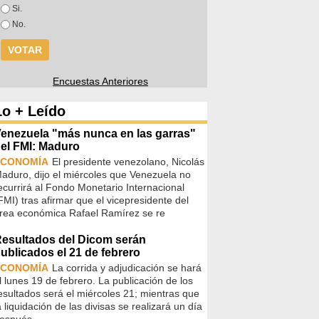
Opciones
Si.
No.
Encuestas Anteriores
Lo + Leído
enezuela "más nunca en las garras"
el FMI: Maduro
ECONOMÍA
El presidente venezolano, Nicolás
aduro, dijo el miércoles que Venezuela no
ecurrirá al Fondo Monetario Internacional
FMI) tras afirmar que el vicepresidente del
rea económica Rafael Ramírez se re
esultados del Dicom serán
ublicados el 21 de febrero
ECONOMÍA
La corrida y adjudicación se hará
l lunes 19 de febrero. La publicación de los
esultados será el miércoles 21; mientras que
a liquidación de las divisas se realizará un día
espués.