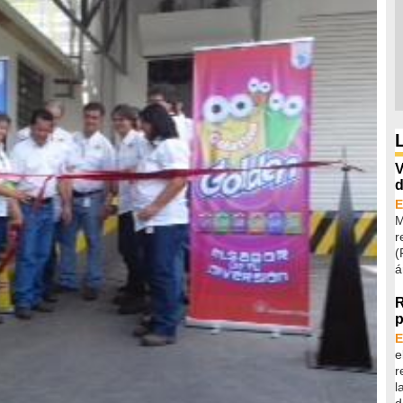
V
d
M
r
(
á
R
p
e
r
l
d