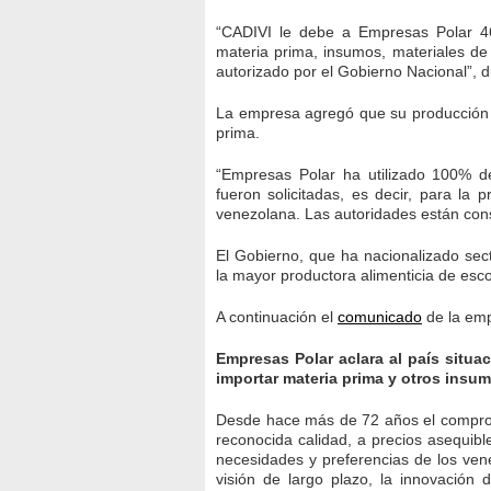
“CADIVI le debe a Empresas Polar 46
materia prima, insumos, materiales de
autorizado por el Gobierno Nacional”, di
La empresa agregó que su producción e
prima.
“Empresas Polar ha utilizado 100% de
fueron solicitadas, es decir, para la 
venezolana. Las autoridades están cons
El Gobierno, que ha nacionalizado sec
la mayor productora alimenticia de esco
A continuación el
comunicado
de la em
Empresas Polar aclara al país situa
importar materia prima y otros insu
Desde hace más de 72 años el comprom
reconocida calidad, a precios asequibl
necesidades y preferencias de los vene
visión de largo plazo, la innovación