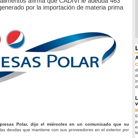
 alimentos afirma que CADIVI le adeuda 463
generado por la importación de materia prima
A
d
d
i
d
L
v
6
p
resas Polar, dijo el miércoles en un comunicado que su
e
las deudas que mantiene con sus proveedores en el exterior por
t