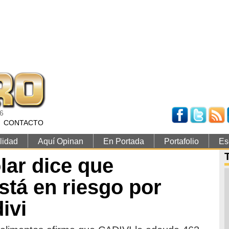
26
CONTACTO
lidad
Aquí Opinan
En Portada
Portafolio
Es
ar dice que
stá en riesgo por
ivi