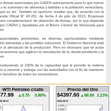
s divisas autorizadas por CADIVI estrictamente para lo que fueron
n y el suministro de alimentos y bebidas a la población venezolana.
que es así. También es oportuno resaltar que, de acuerdo con la
ceta Oficial N° 40.201, de fecha 4 de julio de 2013, Empresas
smo complementario de obtención de divisas, por lo que depende
 por CADIVI y liquidadas por el Banco Central de Venezuela para
les.
toridades pertinentes, en diversas oportunidades mediante
ión planteada y las posibles soluciones. El Gobierno Nacional está
 la afectación de la producción. Pero es necesario que se actúe
canismos que agilicen la cancelación de la deuda pendiente y la
nes.
produciendo al 100% de la capacidad que le permite la materia
ón a reunirse y trabajar con las autoridades con el fin de mantener
n beneficio de todos los venezolanos.
WTI Petroleo crudo
Precio del Oro
77.99
$4397.60
▲0.70
0.90%
▲98.00
2.23%
26.08.07
2026.08.07