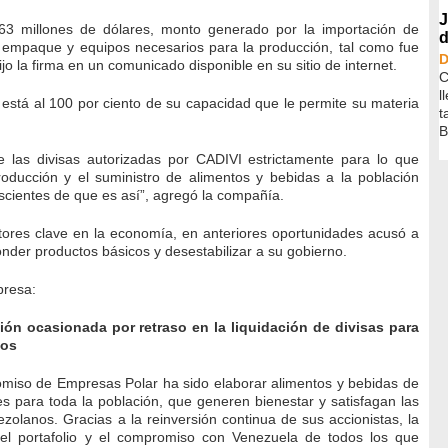
J
3 millones de dólares, monto generado por la importación de
d
 empaque y equipos necesarios para la producción, tal como fue
D
jo la firma en un comunicado disponible en su sitio de internet.
C
l
stá al 100 por ciento de su capacidad que le permite su materia
t
B
 las divisas autorizadas por CADIVI estrictamente para lo que
producción y el suministro de alimentos y bebidas a la población
cientes de que es así”, agregó la compañía.
tores clave en la economía, en anteriores oportunidades acusó a
nder productos básicos y desestabilizar a su gobierno.
presa:
ción ocasionada por retraso en la liquidación de divisas para
mos
iso de Empresas Polar ha sido elaborar alimentos y bebidas de
es para toda la población, que generen bienestar y satisfagan las
zolanos. Gracias a la reinversión continua de sus accionistas, la
 del portafolio y el compromiso con Venezuela de todos los que