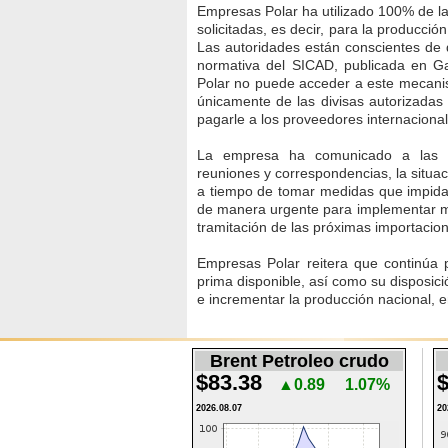
Empresas Polar ha utilizado 100% de la
solicitadas, es decir, para la producció
Las autoridades están conscientes de 
normativa del SICAD, publicada en Ga
Polar no puede acceder a este mecani
únicamente de las divisas autorizadas
pagarle a los proveedores internaciona
La empresa ha comunicado a las au
reuniones y correspondencias, la situac
a tiempo de tomar medidas que impidan
de manera urgente para implementar me
tramitación de las próximas importacio
Empresas Polar reitera que continúa 
prima disponible, así como su disposici
e incrementar la producción nacional, e
Brent Petroleo crudo
$83.38
$
▲0.89
1.07%
2026.08.07
20