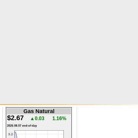
Gas Natural
$2.67
▲0.03
1.16%
2026.08.07 end-of-day